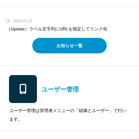
2025.09.18
一括承認・一括確認機能
2024.07.25
（Update）ラベル文字列にURLを指定してリンク化
2023.06.12
お知らせ一覧
（Update）IPアドレス制限のサブネット対応
2023.03.31
（Update）安全性の低いブラウザでのGoogle Oauthアクセスが拒否されるようになります。
2023.03.23
（障害情報）申請時や承認時にServer Errorが表示される。
ユーザー管理
2025.09.18
一括承認・一括確認機能
ユーザー管理は管理者メニューの「組織とユーザー」で行い
ます。