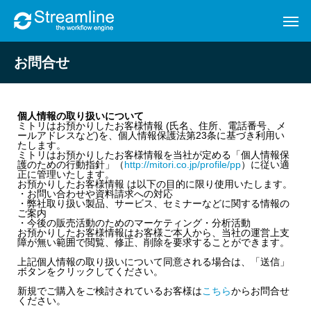
お問合せ
個人情報の取り扱いについて
ミトリはお預かりしたお客様情報 (氏名、住所、電話番号、メ
ールアドレスなど)を、個人情報保護法第23条に基づき利用い
たします。
ミトリはお預かりしたお客様情報を当社が定める「個人情報保
護のための行動指針」（
http://mitori.co.jp/profile/pp
）に従い適
正に管理いたします。
お預かりしたお客様情報 は以下の目的に限り使用いたします。
・お問い合わせや資料請求への対応
・弊社取り扱い製品、サービス、セミナーなどに関する情報の
ご案内
・今後の販売活動のためのマーケティング・分析活動
お預かりしたお客様情報はお客様ご本人から、当社の運営上支
障が無い範囲で閲覧、修正、削除を要求することができます。
上記個人情報の取り扱いについて同意される場合は、「送信」
ボタンをクリックしてください。
新規でご購入をご検討されているお客様は
こちら
からお問合せ
ください。