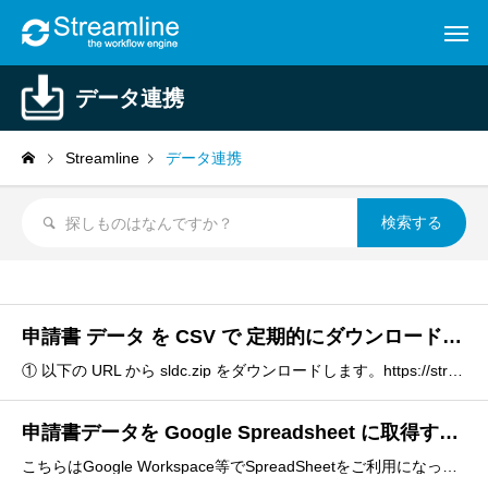
データ連携
Streamline
データ連携
申請書 データ を CSV で 定期的にダウンロードする。
① 以下の URL から sldc.zip をダウンロードします。https://streamline.mitori.co.jp/tools/sldc/sldc.zip② 任意のフォルダ（ディレクトリ）に解凍します。③ メモ帳のテキストエディタで sldc.ini を開きます。
申請書データを Google Spreadsheet に取得する。
こちらはGoogle Workspace等でSpreadSheetをご利用になっているお客様向けの設定です。① 以下のURLのSpreadSheetを自社の環境にコピーします。https://docs.google.com/spreadsheets/d/1QJyiLaFc8h671e-y